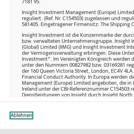
7181 95.
Insight Investment Management (Europe) Limited 
reguliert. (Ref. Nr. C154503) zugelassen und regul
581405. Eingetragener Firmensitz: The Shipping Of
Insight Investment ist die Konzernmarke der du
bzw. verwalteten Unternehmensgruppe. Insight 
(Global) Limited (IIMG) und Insight Investment Int
der Vermögensverwaltung erbringen. Diese Unter
Investment". Im Vereinigten Königreich werden di
unter den Nummern 00827982 bzw. 03169281 regist
der 160 Queen Victoria Street, London, EC4V 4LA
Financial Conduct Authority. In Europa werden di
Management (Europe) Limited angeboten, die in Irl
Ireland unter der CBI-Referenznummer C154503 reg
Dienstleistungen von Insight durch Insight North
angeboten. In Australien werden die Geschäfte von
geführt, welche durch die Australian Securities 
wird und in Australien registriert ist (ABN 69 076
Ablehnen
durch IIMGL ausgeführt. Beide sind von der Anfo
Lizenz zu halten für ihre Finanzdienstleistungen, 
zugelassen und reguliert durch die Financial Co