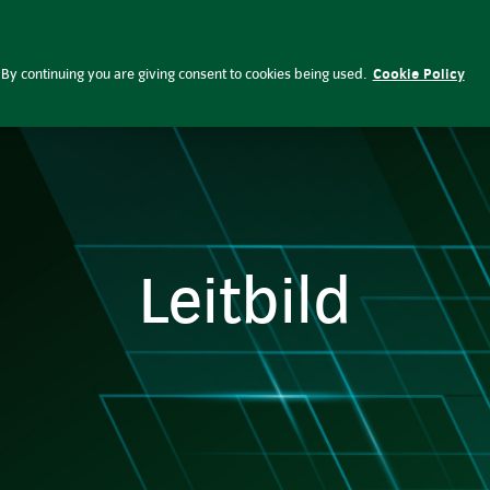
Fondsinformationen
Anlagethemen
Insights
By continuing you are giving consent to cookies being used.
Cookie Policy
Leitbild