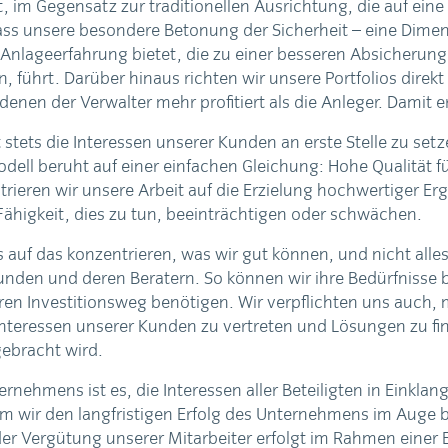
t, im Gegensatz zur traditionellen Ausrichtung, die auf ei
, dass unsere besondere Betonung der Sicherheit – eine Dim
 Anlageerfahrung bietet, die zu einer besseren Absicherung 
 führt. Darüber hinaus richten wir unsere Portfolios dire
denen der Verwalter mehr profitiert als die Anleger. Damit 
it stets die Interessen unserer Kunden an erste Stelle zu s
dell beruht auf einer einfachen Gleichung: Hohe Qualität 
rieren wir unsere Arbeit auf die Erzielung hochwertiger Erge
Fähigkeit, dies zu tun, beeinträchtigen oder schwächen.
 auf das konzentrieren, was wir gut können, und nicht alles 
den und deren Beratern. So können wir ihre Bedürfnisse be
ren Investitionsweg benötigen. Wir verpflichten uns auch, m
teressen unserer Kunden zu vertreten und Lösungen zu fin
gebracht wird.
rnehmens ist es, die Interessen aller Beteiligten in Einklan
 wir den langfristigen Erfolg des Unternehmens im Auge be
l der Vergütung unserer Mitarbeiter erfolgt im Rahmen ein