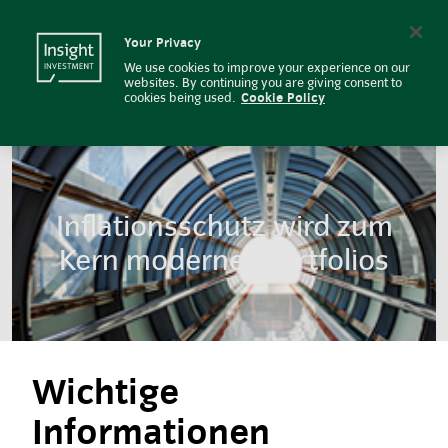
Inflationsschutz wird zum Kern 
Insight Investment logo
Search
Your Privacy
We use cookies to improve your experience on our
websites. By continuing you are giving consent to
cookies being used.
Cookie Policy
Inflationsschutz wird zum
Kern moderner Portfolios
Wichtige
Informationen